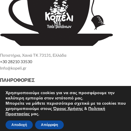
Ποτιστήρια, Χανιά ΤΚ 73131, Ελλάδα
+30 28210 33530
Info@kopeli.gr
ΠΛΗΡΟΦΟΡΊΕΣ
Χρησιμοποιούμε cookies για να σας προσφέρουμε την
καλύτερη εμπειρία στον ιστότοπό μας.
Μπορείτε να μάθετε περισσότερα σχετικά με τα cookies που
kopeli.gr
2022 Designed and developed by
Smartmoves
.
χρησιμοποιούμε στους
Όρους Χρήσης
&
Πολιτική
Προστασίας
μας.
Αποδοχή
Απόρριψη
Ελληνικά
English
(
Αγγλικά
)