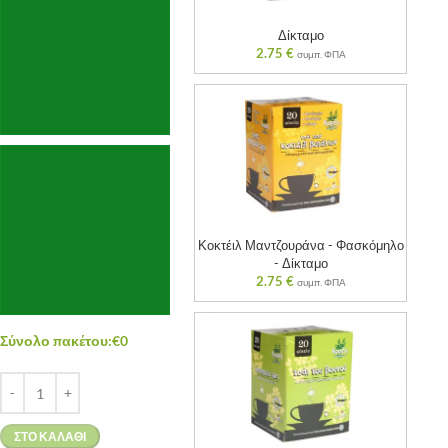
Δίκταμο
2.75
€
συμπ. ΦΠΑ
Κοκτέιλ Μαντζουράνα - Φασκόμηλο
- Δίκταμο
2.75
€
συμπ. ΦΠΑ
Σύνολο πακέτου:
€
0
ΣΤΟ ΚΑΛΆΘΙ