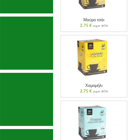
Μαύρο τσάι
2.75
€
συμπ. ΦΠΑ
Χαμομήλι
2.75
€
συμπ. ΦΠΑ