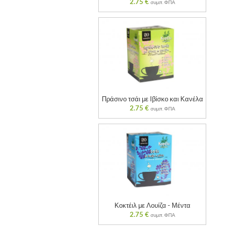
2.75
€
συμπ. ΦΠΑ
Πράσινο τσάι με Ιβίσκο και Κανέλα
2.75
€
συμπ. ΦΠΑ
Κοκτέιλ με Λουίζα - Μέντα
2.75
€
συμπ. ΦΠΑ