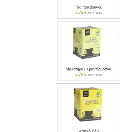
Τσάι του βουνού
2.75
€
συμπ. ΦΠΑ
Μαλοτήρα με μαντζουράνα
2.75
€
συμπ. ΦΠΑ
Φασκόμηλο