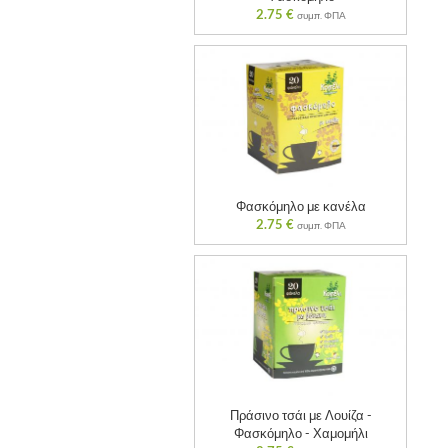
2.75
€
συμπ. ΦΠΑ
Φασκόμηλο με κανέλα
2.75
€
συμπ. ΦΠΑ
Πράσινο τσάι με Λουίζα -
Φασκόμηλο - Χαμομήλι