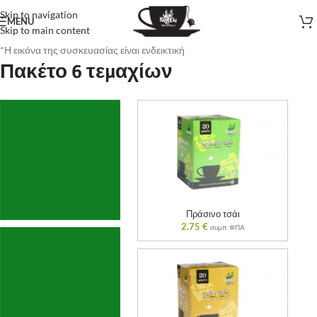
Skip to navigation
MENU
Skip to main content
*Η εικόνα της συσκευασίας είναι ενδεικτική
Πακέτο 6 τεμαχίων
Πράσινο τσάι
2.75
€
συμπ. ΦΠΑ