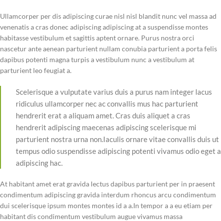
Ullamcorper per dis adipiscing curae nisl nisl blandit nunc vel massa ad
venenatis a cras donec adipiscing adipiscing at a suspendisse montes
habitasse vestibulum et sagittis aptent ornare. Purus nostra orci
nascetur ante aenean parturient nullam conubia parturient a porta felis
dapibus potenti magna turpis a vestibulum nunc a vestibulum at
parturient leo feugiat a.
Scelerisque a vulputate varius duis a purus nam integer lacus
ridiculus ullamcorper nec ac convallis mus hac parturient
hendrerit erat a aliquam amet. Cras duis aliquet a cras
hendrerit adipiscing maecenas adipiscing scelerisque mi
parturient nostra urna non.Iaculis ornare vitae convallis duis ut
tempus odio suspendisse adipiscing potenti vivamus odio eget a
adipiscing hac.
At habitant amet erat gravida lectus dapibus parturient per in praesent
condimentum adipiscing gravida interdum rhoncus arcu condimentum
dui scelerisque ipsum montes montes id a a.In tempor a a eu etiam per
habitant dis condimentum vestibulum augue vivamus massa