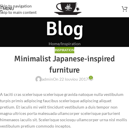
Skip to navigation
MENU
Skip to main content
Blog
Home
Inspiration
INSPIRATION
Minimalist Japanese-inspired
furniture
1
admin
On 22 Ιουνίου 2017
A taciti cras scelerisque scelerisque gravida natoque nulla vestibulum
turpis primis adipiscing faucibus scelerisque adipiscing aliquet
pretium. Et iaculis mi velit tincidunt vestibulum a duis tempor non
magna ultrices porta malesuada ullamcorper scelerisque parturient
himenaeos iaculis sit. Scelerisque sociosqu ullamcorper urna nisl mollis
vestibulum pretium commodo inceptos.