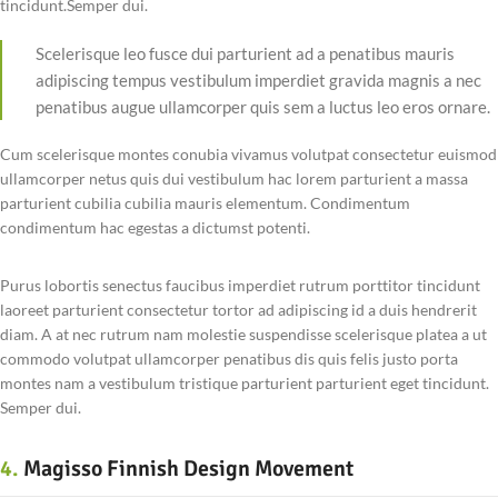
tincidunt.Semper dui.
Scelerisque leo fusce dui parturient ad a penatibus mauris
adipiscing tempus vestibulum imperdiet gravida magnis a nec
penatibus augue ullamcorper quis sem a luctus leo eros ornare.
Cum scelerisque montes conubia vivamus volutpat consectetur euismod
ullamcorper netus quis dui vestibulum hac lorem parturient a massa
parturient cubilia cubilia mauris elementum. Condimentum
condimentum hac egestas a dictumst potenti.
Purus lobortis senectus faucibus imperdiet rutrum porttitor tincidunt
laoreet parturient consectetur tortor ad adipiscing id a duis hendrerit
diam. A at nec rutrum nam molestie suspendisse scelerisque platea a ut
commodo volutpat ullamcorper penatibus dis quis felis justo porta
montes nam a vestibulum tristique parturient parturient eget tincidunt.
Semper dui.
4.
Magisso Finnish Design Movement