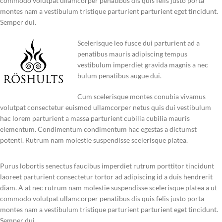
commodo volutpat ullamcorper penatibus dis quis felis justo porta
montes nam a vestibulum tristique parturient parturient eget tincidunt.
Semper dui.
Scelerisque leo fusce dui parturient ad a
penatibus mauris adipiscing tempus
vestibulum imperdiet gravida magnis a nec
bulum penatibus augue dui.
Cum scelerisque montes conubia vivamus
volutpat consectetur euismod ullamcorper netus quis dui vestibulum
hac lorem parturient a massa parturient cubilia cubilia mauris
elementum. Condimentum condimentum hac egestas a dictumst
potenti. Rutrum nam molestie suspendisse scelerisque platea.
Purus lobortis senectus faucibus imperdiet rutrum porttitor tincidunt
laoreet parturient consectetur tortor ad adipiscing id a duis hendrerit
diam. A at nec rutrum nam molestie suspendisse scelerisque platea a ut
commodo volutpat ullamcorper penatibus dis quis felis justo porta
montes nam a vestibulum tristique parturient parturient eget tincidunt.
Semper dui.